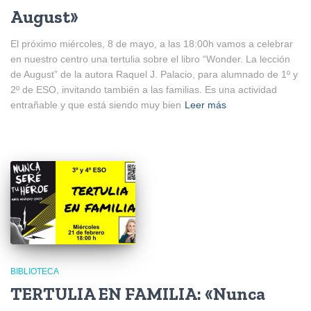
August»
El próximo miércoles, 8 de mayo, a las 18:00h vamos a celebrar
en nuestro centro una tertulia sobre el libro “Wonder. La lección
de August” de la autora Raquel J. Palacio, para alumnado de 1º y
2º de ESO, invitando también a las familias. Es una actividad
entrañable y que está siendo muy bien
Leer más
BIBLIOTECA
TERTULIA EN FAMILIA: «Nunca