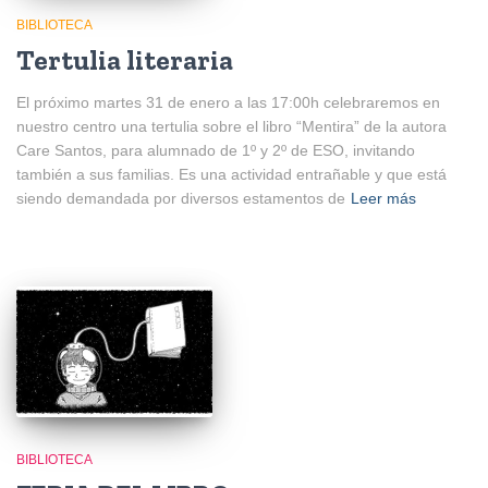
BIBLIOTECA
Tertulia literaria
El próximo martes 31 de enero a las 17:00h celebraremos en
nuestro centro una tertulia sobre el libro “Mentira” de la autora
Care Santos, para alumnado de 1º y 2º de ESO, invitando
también a sus familias. Es una actividad entrañable y que está
siendo demandada por diversos estamentos de
Leer más
BIBLIOTECA