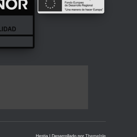
Hestia | Desarrollado por
ThemeIsle