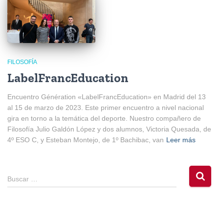
FILOSOFÍA
LabelFrancEducation
Encuentro Génération «LabelFrancEducation» en Madrid del 13
al 15 de marzo de 2023. Este primer encuentro a nivel nacional
gira en torno a la temática del deporte. Nuestro compañero de
Filosofía Julio Galdón López y dos alumnos, Victoria Quesada, de
4º ESO C, y Esteban Montejo, de 1º Bachibac, van
Leer más
B
Buscar …
u
s
c
a