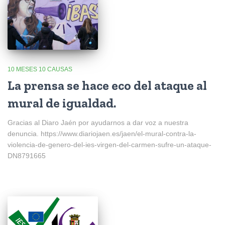
10 MESES 10 CAUSAS
La prensa se hace eco del ataque al
mural de igualdad.
Gracias al Diaro Jaén por ayudarnos a dar voz a nuestra
denuncia. https://www.diariojaen.es/jaen/el-mural-contra-la-
violencia-de-genero-del-ies-virgen-del-carmen-sufre-un-ataque-
DN8791665