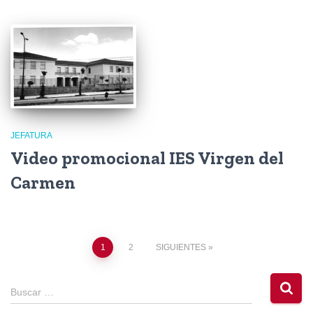
JEFATURA
Video promocional IES Virgen del
Carmen
Paginación
1
2
SIGUIENTES
de
B
Buscar …
u