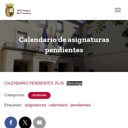
CAMB
Calendario de asignaturas
pendientes
CALENDARIO PENDIENTES 25-26
Descarga
Categorías:
JEFATURA
Etiquetas:
asignaturas
calendario
pendientes