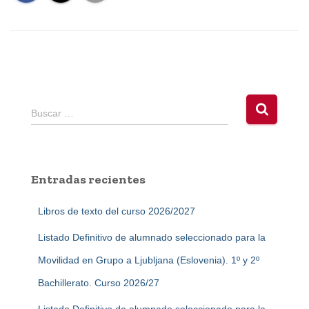
B
Buscar …
u
s
c
a
Entradas recientes
r
:
Libros de texto del curso 2026/2027
Listado Definitivo de alumnado seleccionado para la
Movilidad en Grupo a Ljubljana (Eslovenia). 1º y 2º
Bachillerato. Curso 2026/27