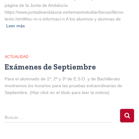
página de la Junta de Andalucía
https://www.juntadeandalucia.es/temas/estudiar/becas/libros-
texto.html#toc-m-s-informaci-n A los alumnos y alumnas de
Leer más
ACTUALIDAD
Exámenes de Septiembre
Para el alumnado de 1º, 2º y 3º de E.S.O. y de Bachillerato
mostramos los horarios para las pruebas extraordinarias de
Septiembre. (Haz click en el título para leer la noticia)
B
Buscar …
u
s
c