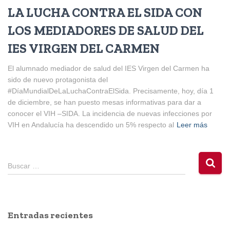
LA LUCHA CONTRA EL SIDA CON
LOS MEDIADORES DE SALUD DEL
IES VIRGEN DEL CARMEN
El alumnado mediador de salud del IES Virgen del Carmen ha
sido de nuevo protagonista del
#DíaMundialDeLaLuchaContraElSida. Precisamente, hoy, día 1
de diciembre, se han puesto mesas informativas para dar a
conocer el VIH –SIDA. La incidencia de nuevas infecciones por
VIH en Andalucía ha descendido un 5% respecto al
Leer más
B
Buscar …
u
s
c
a
Entradas recientes
r
: