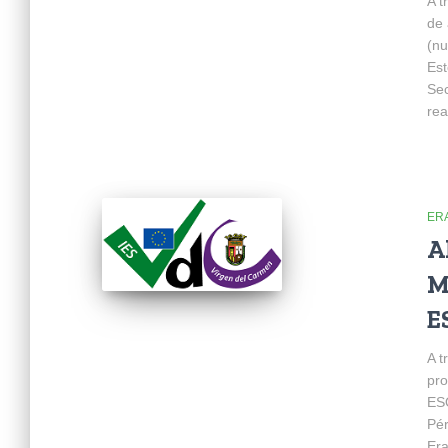
A t
de 
(nu
Est
Sec
rea
ER
A
M
E
A t
pro
ESO
Pér
Era