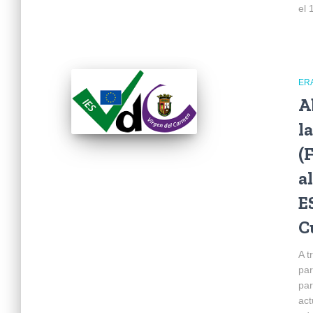
el 
ER
A
l
(
a
E
C
A t
par
par
act