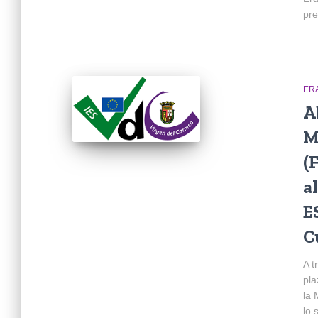
pre
ER
A
M
(
a
E
C
A t
pla
la 
lo 