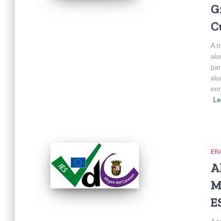
G
C
A t
alu
par
alu
enm
Le
ER
A
M
E