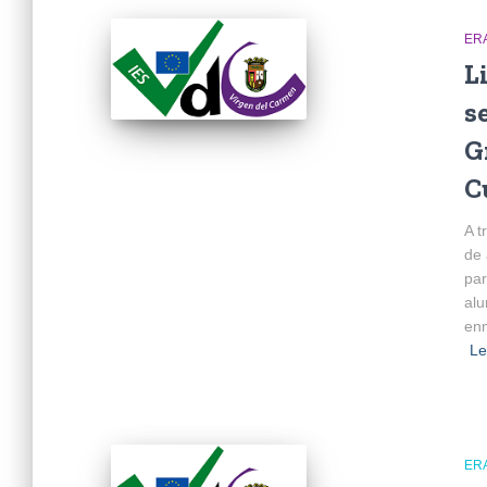
ER
L
s
G
C
A t
de 
par
alu
en
Le
ER