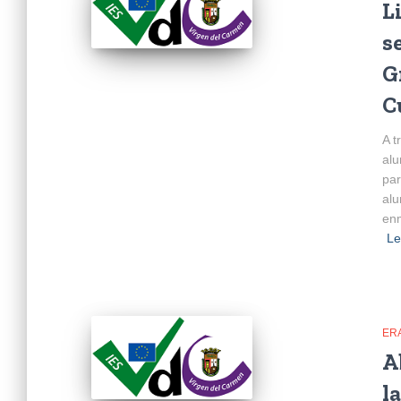
L
s
G
C
A t
alu
par
alu
enm
Le
ER
A
l