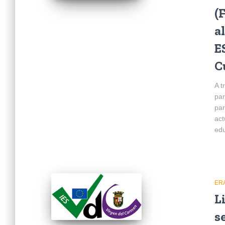
(
a
E
C
A t
par
par
act
edu
ER
L
s