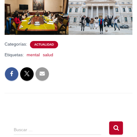
Categorías:
ACTUALIDAD
Etiquetas:
mental
salud
B
Buscar …
u