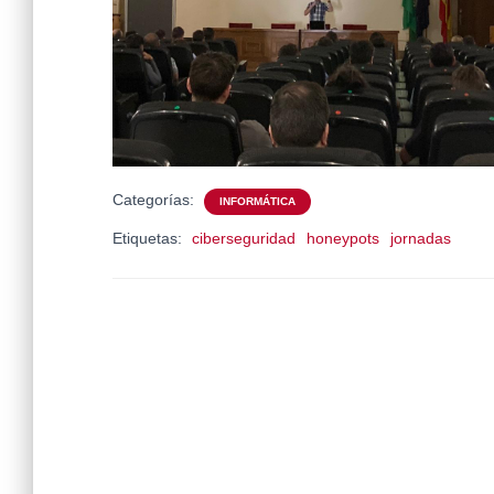
Categorías:
INFORMÁTICA
Etiquetas:
ciberseguridad
honeypots
jornadas