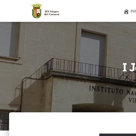
INI
I 