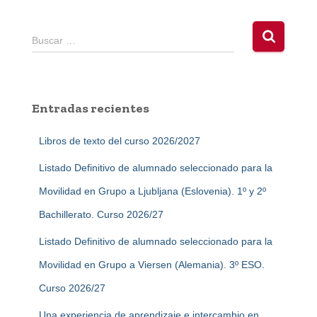
B
Buscar …
u
s
c
a
Entradas recientes
r
:
Libros de texto del curso 2026/2027
Listado Definitivo de alumnado seleccionado para la
Movilidad en Grupo a Ljubljana (Eslovenia). 1º y 2º
Bachillerato. Curso 2026/27
Listado Definitivo de alumnado seleccionado para la
Movilidad en Grupo a Viersen (Alemania). 3º ESO.
Curso 2026/27
Una experiencia de aprendizaje e intercambio en