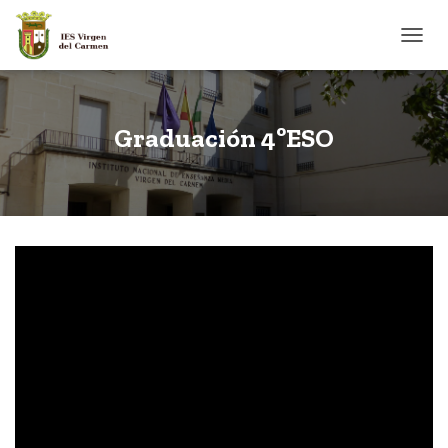
CAMB
Graduación 4ºESO