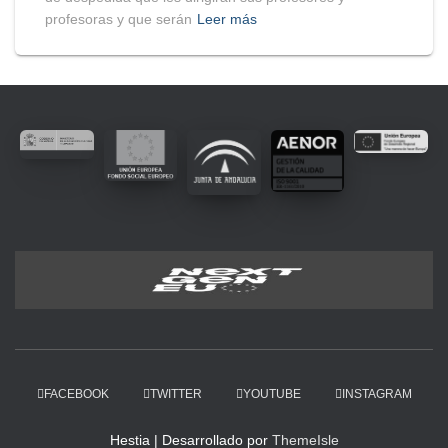
profesoras y que serán
Leer más
FACEBOOK
TWITTER
YOUTUBE
INSTAGRAM
Hestia | Desarrollado por
ThemeIsle