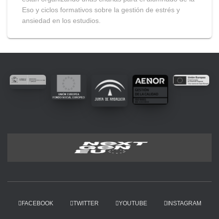
Eso y ciclos formativos sobre la gestión de estrés y
ansiedad en los estudios.
FACEBOOK
TWITTER
YOUTUBE
INSTAGRAM