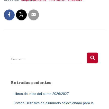
B
Buscar …
u
s
c
a
Entradas recientes
r
:
Libros de texto del curso 2026/2027
Listado Definitivo de alumnado seleccionado para la