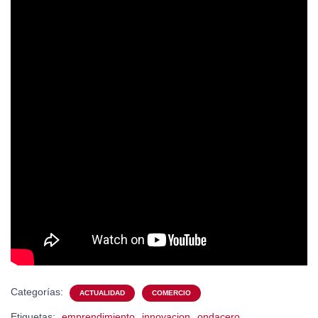
Categorías:
ACTUALIDAD
COMERCIO
Etiquetas:
emprendimiento
innovacion
ondacero