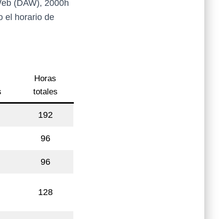
 Web (DAW), 2000h
o el horario de
Horas
s
totales
192
96
96
128