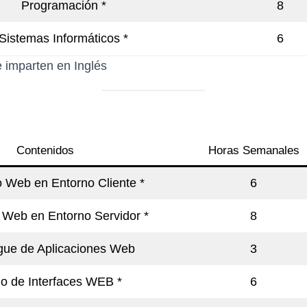
Programación *
8
Sistemas Informáticos *
6
 imparten en Inglés
Contenidos
Horas Semanales
o Web en Entorno Cliente *
6
 Web en Entorno Servidor *
8
gue de Aplicaciones Web
3
o de Interfaces WEB *
6